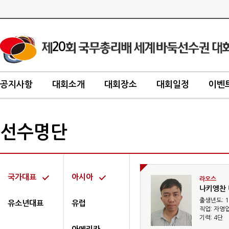
20
공지사항
대회소개
대회장소
대회일정
이벤
선수명단
국가대표
아시아
라오스
나키엥찬
출생년도: 1
유소년대표
유럽
직업: 자영
기력: 4단