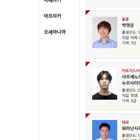
아메리카
아프리카
홍콩
박영운
오세아니아
출생년도: 1
직업: 바둑 
기력: 7단
키르기스스
샤르셰노
누르사이
출생년도: 2
직업: 학생
기력: 3급
태국
워라난시
출생년도: 1