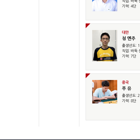
직업: 바둑
기력: 4단
대만
청 옌주
출생년도: 1
직업: 바둑
기력: 7단
중국
푸 유
출생년도: 2
기력: 8단