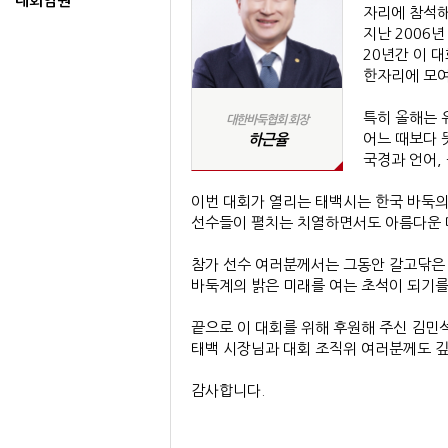
대회임원
자리에 참석해
지난 2006
20년간 이 
한자리에 모여
특히 올해는 
대한바둑협회 회장
어느 때보다 
하근율
국경과 언어,
이번 대회가 열리는 태백시는 한국 바둑의
선수들이 펼치는 치열하면서도 아름다운 
참가 선수 여러분께서는 그동안 갈고닦은 
바둑계의 밝은 미래를 여는 초석이 되기를
끝으로 이 대회를 위해 후원해 주신 김민
태백 시장님과 대회 조직위 여러분께도 깊
감사합니다.