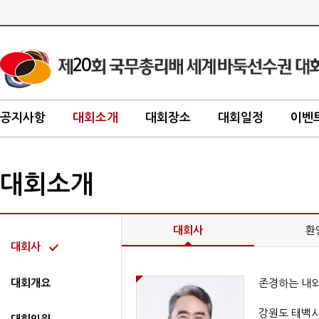
20
공지사항
대회소개
대회장소
대회일정
이벤
대회소개
대회사
환
대회사
대회개요
존경하는 내외
강원도 태백시