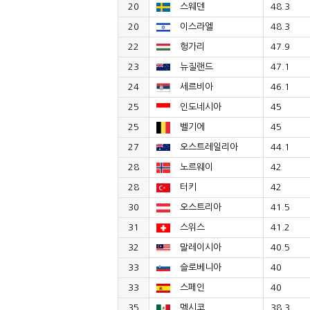
20
스웨덴
48.3
20
이스라엘
48.3
22
헝가리
47.9
23
뉴질랜드
47.1
24
세르비아
46.1
25
인도네시아
45
25
벨기에
45
27
오스트레일리아
44.1
28
노르웨이
42
28
터키
42
30
오스트리아
41.5
31
스위스
41.2
32
말레이시아
40.5
33
슬로베니아
40
33
스페인
40
35
멕시코
38.3