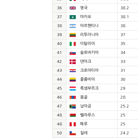
36
영국
38.2
37
마카오
38.1
38
아르헨티나
38
39
리투아니아
37
40
이탈리아
35
41
슬로바키아
34
42
덴마크
33
43
크로아티아
31
44
콜롬비아
30
45
룩셈부르크
29
46
몽골
28
47
남아공
25.2
48
벨라루스
25
48
페루
25
50
칠레
24.2