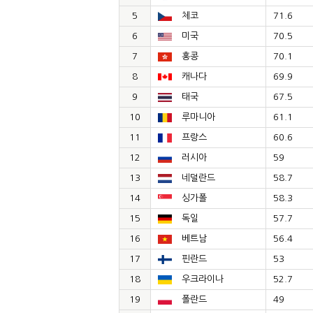
5
체코
71.6
6
미국
70.5
7
홍콩
70.1
8
캐나다
69.9
9
태국
67.5
10
루마니아
61.1
11
프랑스
60.6
12
러시아
59
13
네덜란드
58.7
14
싱가폴
58.3
15
독일
57.7
16
베트남
56.4
17
핀란드
53
18
우크라이나
52.7
19
폴란드
49