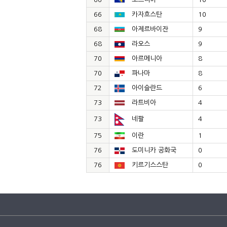
66
카자흐스탄
10
68
아제르바이잔
9
68
라오스
9
70
아르메니아
8
70
파나마
8
72
아이슬란드
6
73
라트비아
4
73
네팔
4
75
이란
1
76
도미니카 공화국
0
76
키르기스스탄
0