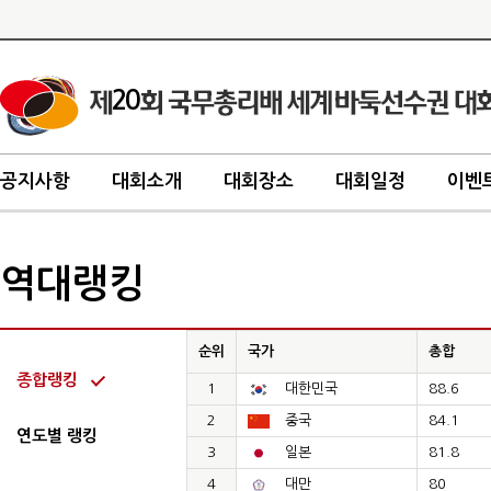
20
공지사항
대회소개
대회장소
대회일정
이벤
역대랭킹
순위
국가
총합
종합랭킹
1
대한민국
88.6
2
중국
84.1
연도별 랭킹
3
일본
81.8
4
대만
80