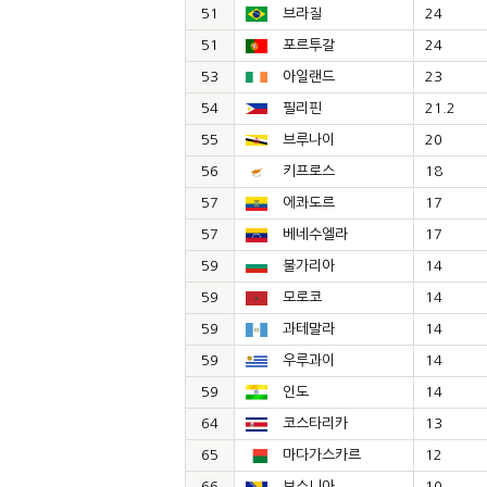
51
브라질
24
51
포르투갈
24
53
아일랜드
23
54
필리핀
21.2
55
브루나이
20
56
키프로스
18
57
에콰도르
17
57
베네수엘라
17
59
불가리아
14
59
모로코
14
59
과테말라
14
59
우루과이
14
59
인도
14
64
코스타리카
13
65
마다가스카르
12
66
보스니아
10