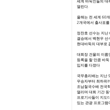
세계 바둑인들의 대
열린다
.
올해는 전 세계
60
개
2
개국에서 출사표를
정찬호 선수는 지난
결승에서 백현우 
현대바둑의 대부로 
대회장 건물의 이름
등록을 할 만큼 바
입지를 다졌다
국무총리배는 지난
우승자부터 최하위까
조남철국수배 전국학
열리며 대회 기간 
프로기사들이 지도
있는 관광 프로그램