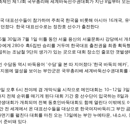
축제인 제
13
회 국무총리배 세계바둑선수권대회가 지난
8
일부터 오
국 대표선수들이 참가하며 주최국 한국을 비롯해 아시아
16
개국
,
유
 던졌다
.
한국 대표선수로는 정찬호 선수가 출전한다
.
6
월
30
일과
7
월
1
일 이틀 동안 서울 용산의 서울문화사 강당에서 개
선수에게
280
수 흑
6
집반 승리를 거두며 한국대표 출전권을 최종 획득
꼽히는 조남철
9
단의 생가가 있는 곳으로 대회 장소인 줄포만 갯벌
인 수담동 역시 바둑용어
'
수담
'
을 본 따 지어졌다
.‘
한국 바둑의 메카
’, 
둑 지원에 열성을 보이는 부안군은 국무총리배 세계바둑선수권대회를
9
일 오후
6
시 전야제 겸 개막식을 시작으로 메인대회는
10~12
일
3
일
지 전체 순위를 매기게 된다
.
대회 기간 중 선수단이 입국하는
8
일과
생대회가 개최되며 전북 동호인바둑대회도 함께 열린다
.
이밖에도 
동안 전 세계에서 온 대표선수들을 대상으로 한국여자바둑리그 부안 
다면기를 펼친다
.
대회를 마친 오는
13
일에는 부안 누에타운
,
내소사
,
이 준비돼 있다
.