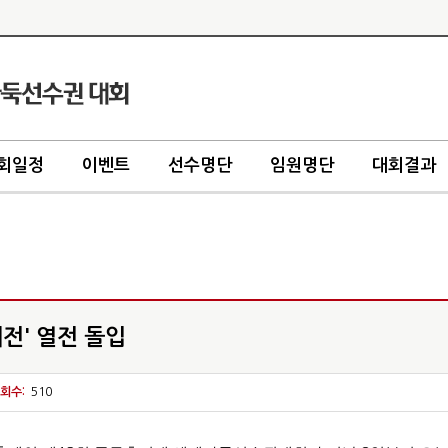
회일정
이벤트
선수명단
임원명단
대회결과
전' 열전 돌입
회수:
510