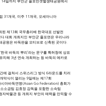
는
14
일까지 부안군 줄포만갯벌생태공원에서
럽
31
개국
,
미주
11
개국
,
오세아니아
최된 제
13
회 국무총리배 한국대표 선발전
했다
.
대회 개최지인 부안군 줄포면은 우리나라
생태공원은 바둑판을 모티브로 신축된 곳이다
.
‘
한국 바둑의 뿌리
’
라는 문구를 특허청에 상표
 유치해
3
년 연속 개최하는 등 바둑의 메카로
간에 걸쳐서 스위스리그 방식
6
라운드를 치러
 개막식이 열리는
9
일에는 제
17
회
아시아바둑연맹
(Asian Go Federation)
총회가
곰소소금팀 김효정 감독을 포함한 소속팀
청자박물관 등 개최지 부안의 매력을 만끽할 수