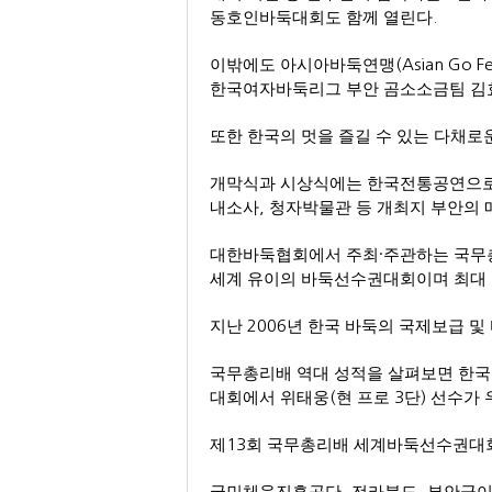
동호인바둑대회도 함께 열린다
.
이밖에도 아시아바둑연맹
(Asian Go F
한국여자바둑리그 부안 곰소소금팀 김
또한 한국의 멋을 즐길 수 있는 다채
개막식과 시상식에는 한국전통공연으로
내소사
,
청자박물관 등 개최지 부안의 
대한바둑협회에서 주최
·
주관하는 국무
세계 유이의 바둑선수권대회이며 최대 
지난
2006
년 한국 바둑의 국제보급 
국무총리배 역대 성적을 살펴보면 한
대회에서 위태웅
(
현 프로
3
단
)
선수가 
제
13
회 국무총리배 세계바둑선수권대
,
,