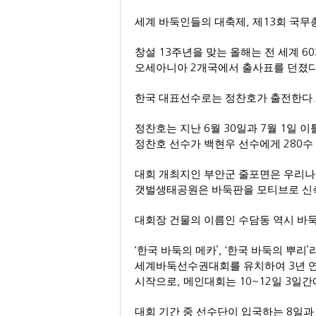
세계 바둑인들의 대축제
,
제
13
회 국무
창설
13
주년을 맞는 올해는 전 세계
60
오세아니아
2
개국에서 출사표를 던졌
한국 대표선수로는 정찬호가 출전한다
.
정찬호는 지난
6
월
30
일과
7
월
1
일 이
정찬호 선수가 백현우 선수에게
280
수
대회 개최지인 부안군 줄포면은 우리나
갯벌생태공원은 바둑판을 모티브로 신
대회장 건물의 이름인 수담동 역시 바
‘
한국 바둑의 메카
’, ‘
한국 바둑의 뿌리
’
세계바둑선수권대회를 유치하여
3
년 
시작으로
,
메인대회는
10~12
일
3
일간
대회 기간 중 선수단이 입국하는
8
일과