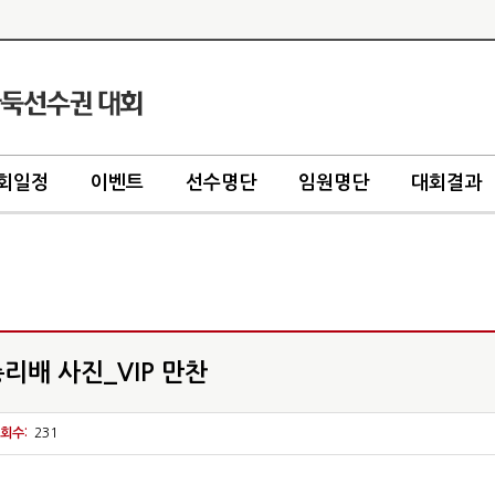
회일정
이벤트
선수명단
임원명단
대회결과
리배 사진_VIP 만찬
회수:
231